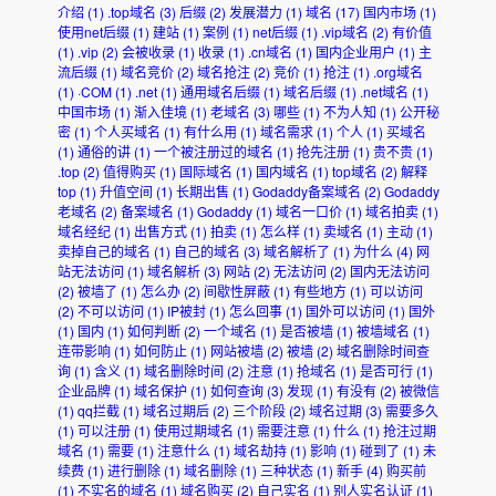
介绍
(1)
.top域名
(3)
后缀
(2)
发展潜力
(1)
域名
(17)
国内市场
(1)
使用net后缀
(1)
建站
(1)
案例
(1)
net后缀
(1)
.vip域名
(2)
有价值
(1)
.vip
(2)
会被收录
(1)
收录
(1)
.cn域名
(1)
国内企业用户
(1)
主
流后缀
(1)
域名竞价
(2)
域名抢注
(2)
竞价
(1)
抢注
(1)
.org域名
(1)
·COM
(1)
.net
(1)
通用域名后缀
(1)
域名后缀
(1)
.net域名
(1)
中国市场
(1)
渐入佳境
(1)
老域名
(3)
哪些
(1)
不为人知
(1)
公开秘
密
(1)
个人买域名
(1)
有什么用
(1)
域名需求
(1)
个人
(1)
买域名
(1)
通俗的讲
(1)
一个被注册过的域名
(1)
抢先注册
(1)
贵不贵
(1)
.top
(2)
值得购买
(1)
国际域名
(1)
国内域名
(1)
top域名
(2)
解释
top
(1)
升值空间
(1)
长期出售
(1)
Godaddy备案域名
(2)
Godaddy
老域名
(2)
备案域名
(1)
Godaddy
(1)
域名一口价
(1)
域名拍卖
(1)
域名经纪
(1)
出售方式
(1)
拍卖
(1)
怎么样
(1)
卖域名
(1)
主动
(1)
卖掉自己的域名
(1)
自己的域名
(3)
域名解析了
(1)
为什么
(4)
网
站无法访问
(1)
域名解析
(3)
网站
(2)
无法访问
(2)
国内无法访问
(2)
被墙了
(1)
怎么办
(2)
间歇性屏蔽
(1)
有些地方
(1)
可以访问
(2)
不可以访问
(1)
IP被封
(1)
怎么回事
(1)
国外可以访问
(1)
国外
(1)
国内
(1)
如何判断
(2)
一个域名
(1)
是否被墙
(1)
被墙域名
(1)
连带影响
(1)
如何防止
(1)
网站被墙
(2)
被墙
(2)
域名删除时间查
询
(1)
含义
(1)
域名删除时间
(2)
注意
(1)
抢域名
(1)
是否可行
(1)
企业品牌
(1)
域名保护
(1)
如何查询
(3)
发现
(1)
有没有
(2)
被微信
(1)
qq拦截
(1)
域名过期后
(2)
三个阶段
(2)
域名过期
(3)
需要多久
(1)
可以注册
(1)
使用过期域名
(1)
需要注意
(1)
什么
(1)
抢注过期
域名
(1)
需要
(1)
注意什么
(1)
域名劫持
(1)
影响
(1)
碰到了
(1)
未
续费
(1)
进行删除
(1)
域名删除
(1)
三种状态
(1)
新手
(4)
购买前
(1)
不实名的域名
(1)
域名购买
(2)
自己实名
(1)
别人实名认证
(1)