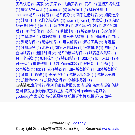
实名认证
(2)
买家
(2)
卖家
(2)
需要实名
(1)
实名
(1)
进行实名认证
(1)
需要实名认证
(1)
.com.cn
(3)
域名简介
(1)
域名使用
(1)
.com.cn域名
(2)
优势
(1)
域名优势
(1)
新手注册域名
(2)
如何选择
(1)
注册
(1)
什么样的域名好
(1)
.com
(1)
.cn
(1)
生效后
(1)
网站仍
然无法打开
(1)
原因
(1)
解决方法
(1)
域名解析生效
(1)
域名到期
后
(1)
哪些阶段
(1)
多久
(1)
重新注册
(1)
域名到期
(1)
怎么解析
(1)
二级域名
(1)
域名被墙
(1)
域名是否被墙
(1)
如何解决
(1)
自己
(1)
到期时间
(1)
动态域名
(1)
可以解析
(1)
解析工具
(1)
有哪些
(1)
注册域名
(2)
流程
(1)
如何注册域名
(1)
注意事项
(1)
为何
(1)
查询域名
(1)
删除时间
(2)
域名的删除时间
(2)
域名怎么跳转
(1)
另一个域名
(1)
如何操作
(1)
域名跳转
(1)
B2B
(1)
第一入口
(1)
不
可替代
(1)
重要作用
(1)
6数字com域名
(1)
建网站
(1)
问题
(1)
com域名
(1)
top
(1)
选择域名
(1)
国内域名抢注
(1)
国外域名抢注
(1)
通道
(1)
价钱
(1)
便宜很多
(1)
抗投诉服务器
(1)
抗投诉主机
(1)
抗投诉vps
(1)
抗投诉空间
(1)
仿牌服务器
(1)
友情链接:
鱼竿排行
復刻手錶
仿牌服务器
老域名
备案老域名
仿牌
空间
抗投诉服务器
抗投诉主机
老域名网
godaddy老域名
godaddy备案域名
抗投诉服务器
抗投诉主机
抗投诉vps
鱼竿
Powered By
Godaddy
Copyright Godaddy续费优惠.Some Rights Reserved.
www.ic.vip