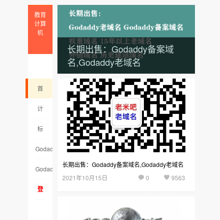
教育
计算
机
长期出售：Godaddy备案域
名,Godaddy老域名
首
页
计
算
标
机
签
Godaddy
长期出售：Godaddy备案域名,Godaddy老域名
云
老
Godaddy
2021年10月15日
0
9563
集
域
备
登
名
案
录