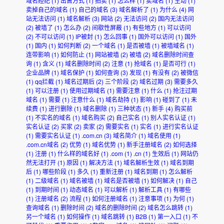
域名经纪
(1)
出售方式
(1)
拍卖
(1)
怎么样
(1)
卖域名
(1)
主动
(1)
卖掉自己的域名
(1)
自己的域名
(3)
域名解析了
(1)
为什么
(4)
网
站无法访问
(1)
域名解析
(3)
网站
(2)
无法访问
(2)
国内无法访问
(2)
被墙了
(1)
怎么办
(2)
间歇性屏蔽
(1)
有些地方
(1)
可以访问
(2)
不可以访问
(1)
IP被封
(1)
怎么回事
(1)
国外可以访问
(1)
国外
(1)
国内
(1)
如何判断
(2)
一个域名
(1)
是否被墙
(1)
被墙域名
(1)
连带影响
(1)
如何防止
(1)
网站被墙
(2)
被墙
(2)
域名删除时间查
询
(1)
含义
(1)
域名删除时间
(2)
注意
(1)
抢域名
(1)
是否可行
(1)
企业品牌
(1)
域名保护
(1)
如何查询
(3)
发现
(1)
有没有
(2)
被微信
(1)
qq拦截
(1)
域名过期后
(2)
三个阶段
(2)
域名过期
(3)
需要多久
(1)
可以注册
(1)
使用过期域名
(1)
需要注意
(1)
什么
(1)
抢注过期
域名
(1)
需要
(1)
注意什么
(1)
域名劫持
(1)
影响
(1)
碰到了
(1)
未
续费
(1)
进行删除
(1)
域名删除
(1)
三种状态
(1)
新手
(4)
购买前
(1)
不实名的域名
(1)
域名购买
(2)
自己实名
(1)
别人实名认证
(1)
实名认证
(2)
买家
(2)
卖家
(2)
需要实名
(1)
实名
(1)
进行实名认证
(1)
需要实名认证
(1)
.com.cn
(3)
域名简介
(1)
域名使用
(1)
.com.cn域名
(2)
优势
(1)
域名优势
(1)
新手注册域名
(2)
如何选择
(1)
注册
(1)
什么样的域名好
(1)
.com
(1)
.cn
(1)
生效后
(1)
网站仍
然无法打开
(1)
原因
(1)
解决方法
(1)
域名解析生效
(1)
域名到期
后
(1)
哪些阶段
(1)
多久
(1)
重新注册
(1)
域名到期
(1)
怎么解析
(1)
二级域名
(1)
域名被墙
(1)
域名是否被墙
(1)
如何解决
(1)
自己
(1)
到期时间
(1)
动态域名
(1)
可以解析
(1)
解析工具
(1)
有哪些
(1)
注册域名
(2)
流程
(1)
如何注册域名
(1)
注意事项
(1)
为何
(1)
查询域名
(1)
删除时间
(2)
域名的删除时间
(2)
域名怎么跳转
(1)
另一个域名
(1)
如何操作
(1)
域名跳转
(1)
B2B
(1)
第一入口
(1)
不