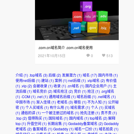
.com.cn域名简介 .com.cn域名使用
2021年10月15日
0
513
介绍
(1)
.top域名
(3)
后缀
(2)
发展潜力
(1)
域名
(17)
国内市场
(1)
使用net后缀
(1)
建站
(1)
案例
(1)
net后缀
(1)
.vip域名
(2)
有价值
(1)
.vip
(2)
会被收录
(1)
收录
(1)
.cn域名
(1)
国内企业用户
(1)
主
流后缀
(1)
域名竞价
(2)
域名抢注
(2)
竞价
(1)
抢注
(1)
.org域名
(1)
·COM
(1)
.net
(1)
通用域名后缀
(1)
域名后缀
(1)
.net域名
(1)
中国市场
(1)
渐入佳境
(1)
老域名
(3)
哪些
(1)
不为人知
(1)
公开秘
密
(1)
个人买域名
(1)
有什么用
(1)
域名需求
(1)
个人
(1)
买域名
(1)
通俗的讲
(1)
一个被注册过的域名
(1)
抢先注册
(1)
贵不贵
(1)
.top
(2)
值得购买
(1)
国际域名
(1)
国内域名
(1)
top域名
(2)
解释
top
(1)
升值空间
(1)
长期出售
(1)
Godaddy备案域名
(2)
Godaddy
老域名
(2)
备案域名
(1)
Godaddy
(1)
域名一口价
(1)
域名拍卖
(1)