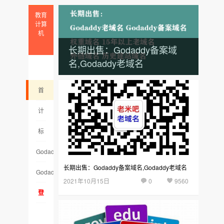
教育
计算
机
长期出售：Godaddy备案域
名,Godaddy老域名
首
页
计
算
标
机
签
Godaddy
长期出售：Godaddy备案域名,Godaddy老域名
云
老
Godaddy
2021年10月15日
0
9560
集
域
备
登
名
案
录