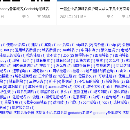
addy备案域名,Godaddy老域名
一般企业品牌域名保护可以从以下几个方面考
5日
0
9565
2021年10月15日
0
4
场
(1)
使用net后缀
(1)
建站
(1)
案例
(1)
net后缀
(1)
.vip域名
(2)
有价值
(1)
.vip
(2)
会被
1)
.net
(1)
通用域名后缀
(1)
域名后缀
(1)
.net域名
(1)
中国市场
(1)
渐入佳境
(1)
老域
注册过的域名
(1)
抢先注册
(1)
贵不贵
(1)
.top
(2)
值得购买
(1)
国际域名
(1)
国内域名
addy
(1)
域名一口价
(1)
域名拍卖
(1)
域名经纪
(1)
出售方式
(1)
拍卖
(1)
怎么样
(1)
卖
访问
(2)
国内无法访问
(2)
被墙了
(1)
怎么办
(2)
间歇性屏蔽
(1)
有些地方
(1)
可以访问
域名
(1)
连带影响
(1)
如何防止
(1)
网站被墙
(2)
被墙
(2)
域名删除时间查询
(1)
含义
(1
qq拦截
(1)
域名过期后
(2)
三个阶段
(2)
域名过期
(3)
需要多久
(1)
可以注册
(1)
使用过
除
(1)
域名删除
(1)
三种状态
(1)
新手
(4)
购买前
(1)
不实名的域名
(1)
域名购买
(2)
自
cn
(3)
域名简介
(1)
域名使用
(1)
.com.cn域名
(2)
优势
(1)
域名优势
(1)
新手注册域名
(
解析生效
(1)
域名到期后
(1)
哪些阶段
(1)
多久
(1)
重新注册
(1)
域名到期
(1)
怎么解析
(
哪些
(1)
注册域名
(2)
流程
(1)
如何注册域名
(1)
注意事项
(1)
为何
(1)
查询域名
(1)
删
1)
重要作用
(1)
6数字com域名
(1)
建网站
(1)
问题
(1)
com域名
(1)
top
(1)
选择域名
(
空间
(1)
仿牌服务器
(1)
仿牌空间
抗投诉服务器
抗投诉主机
老域名网
godaddy老域名
godaddy备案域名
抗投