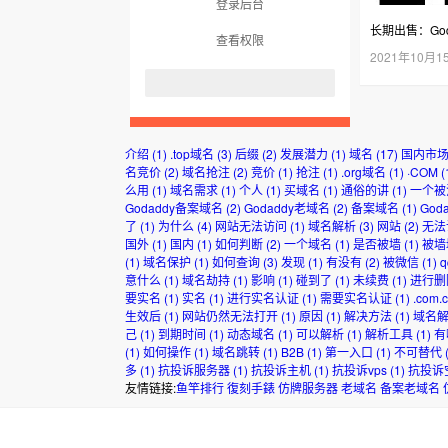
登录后台
长期出售：God
查看权限
2021年10月1
介绍
(1)
.top域名
(3)
后缀
(2)
发展潜力
(1)
域名
(17)
国内市
名竞价
(2)
域名抢注
(2)
竞价
(1)
抢注
(1)
.org域名
(1)
·COM
(
么用
(1)
域名需求
(1)
个人
(1)
买域名
(1)
通俗的讲
(1)
一个被
Godaddy备案域名
(2)
Godaddy老域名
(2)
备案域名
(1)
God
了
(1)
为什么
(4)
网站无法访问
(1)
域名解析
(3)
网站
(2)
无法
国外
(1)
国内
(1)
如何判断
(2)
一个域名
(1)
是否被墙
(1)
被墙
(1)
域名保护
(1)
如何查询
(3)
发现
(1)
有没有
(2)
被微信
(1)
意什么
(1)
域名劫持
(1)
影响
(1)
碰到了
(1)
未续费
(1)
进行删
要实名
(1)
实名
(1)
进行实名认证
(1)
需要实名认证
(1)
.com.
生效后
(1)
网站仍然无法打开
(1)
原因
(1)
解决方法
(1)
域名
己
(1)
到期时间
(1)
动态域名
(1)
可以解析
(1)
解析工具
(1)
有
(1)
如何操作
(1)
域名跳转
(1)
B2B
(1)
第一入口
(1)
不可替代
(
多
(1)
抗投诉服务器
(1)
抗投诉主机
(1)
抗投诉vps
(1)
抗投诉
友情链接:
鱼竿排行
復刻手錶
仿牌服务器
老域名
备案老域名