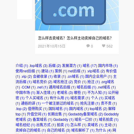
域
后
名
台
怎么样去卖域名？怎么样主动卖掉自己的域名？
2021年10月15日
0
562
介绍
(1)
.top域名
(3)
后缀
(2)
发展潜力
(1)
域名
(17)
国内市场
(1)
使用net后缀
(1)
建站
(1)
案例
(1)
net后缀
(1)
.vip域名
(2)
有价值
(1)
.vip
(2)
会被收录
(1)
收录
(1)
.cn域名
(1)
国内企业用户
(1)
主
流后缀
(1)
域名竞价
(2)
域名抢注
(2)
竞价
(1)
抢注
(1)
.org域名
(1)
·COM
(1)
.net
(1)
通用域名后缀
(1)
域名后缀
(1)
.net域名
(1)
中国市场
(1)
渐入佳境
(1)
老域名
(3)
哪些
(1)
不为人知
(1)
公开秘
密
(1)
个人买域名
(1)
有什么用
(1)
域名需求
(1)
个人
(1)
买域名
(1)
通俗的讲
(1)
一个被注册过的域名
(1)
抢先注册
(1)
贵不贵
(1)
.top
(2)
值得购买
(1)
国际域名
(1)
国内域名
(1)
top域名
(2)
解释
top
(1)
升值空间
(1)
长期出售
(1)
Godaddy备案域名
(2)
Godaddy
老域名
(2)
备案域名
(1)
Godaddy
(1)
域名一口价
(1)
域名拍卖
(1)
域名经纪
(1)
出售方式
(1)
拍卖
(1)
怎么样
(1)
卖域名
(1)
主动
(1)
卖掉自己的域名
(1)
自己的域名
(3)
域名解析了
(1)
为什么
(4)
网