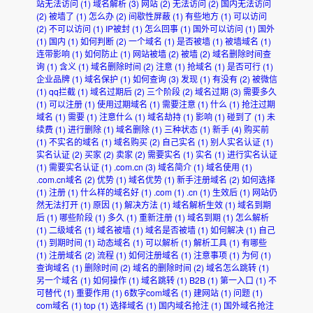
站无法访问
(1)
域名解析
(3)
网站
(2)
无法访问
(2)
国内无法访问
(2)
被墙了
(1)
怎么办
(2)
间歇性屏蔽
(1)
有些地方
(1)
可以访问
(2)
不可以访问
(1)
IP被封
(1)
怎么回事
(1)
国外可以访问
(1)
国外
(1)
国内
(1)
如何判断
(2)
一个域名
(1)
是否被墙
(1)
被墙域名
(1)
连带影响
(1)
如何防止
(1)
网站被墙
(2)
被墙
(2)
域名删除时间查
询
(1)
含义
(1)
域名删除时间
(2)
注意
(1)
抢域名
(1)
是否可行
(1)
企业品牌
(1)
域名保护
(1)
如何查询
(3)
发现
(1)
有没有
(2)
被微信
(1)
qq拦截
(1)
域名过期后
(2)
三个阶段
(2)
域名过期
(3)
需要多久
(1)
可以注册
(1)
使用过期域名
(1)
需要注意
(1)
什么
(1)
抢注过期
域名
(1)
需要
(1)
注意什么
(1)
域名劫持
(1)
影响
(1)
碰到了
(1)
未
续费
(1)
进行删除
(1)
域名删除
(1)
三种状态
(1)
新手
(4)
购买前
(1)
不实名的域名
(1)
域名购买
(2)
自己实名
(1)
别人实名认证
(1)
实名认证
(2)
买家
(2)
卖家
(2)
需要实名
(1)
实名
(1)
进行实名认证
(1)
需要实名认证
(1)
.com.cn
(3)
域名简介
(1)
域名使用
(1)
.com.cn域名
(2)
优势
(1)
域名优势
(1)
新手注册域名
(2)
如何选择
(1)
注册
(1)
什么样的域名好
(1)
.com
(1)
.cn
(1)
生效后
(1)
网站仍
然无法打开
(1)
原因
(1)
解决方法
(1)
域名解析生效
(1)
域名到期
后
(1)
哪些阶段
(1)
多久
(1)
重新注册
(1)
域名到期
(1)
怎么解析
(1)
二级域名
(1)
域名被墙
(1)
域名是否被墙
(1)
如何解决
(1)
自己
(1)
到期时间
(1)
动态域名
(1)
可以解析
(1)
解析工具
(1)
有哪些
(1)
注册域名
(2)
流程
(1)
如何注册域名
(1)
注意事项
(1)
为何
(1)
查询域名
(1)
删除时间
(2)
域名的删除时间
(2)
域名怎么跳转
(1)
另一个域名
(1)
如何操作
(1)
域名跳转
(1)
B2B
(1)
第一入口
(1)
不
可替代
(1)
重要作用
(1)
6数字com域名
(1)
建网站
(1)
问题
(1)
com域名
(1)
top
(1)
选择域名
(1)
国内域名抢注
(1)
国外域名抢注