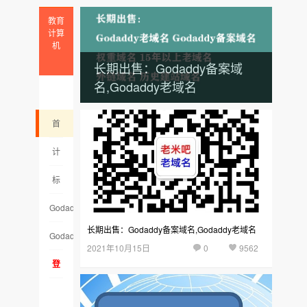
教育
计算
机
长期出售：Godaddy备案域
名,Godaddy老域名
首
页
计
算
标
机
签
Godaddy
长期出售：Godaddy备案域名,Godaddy老域名
云
老
Godaddy
2021年10月15日
0
9562
集
域
备
登
名
案
录