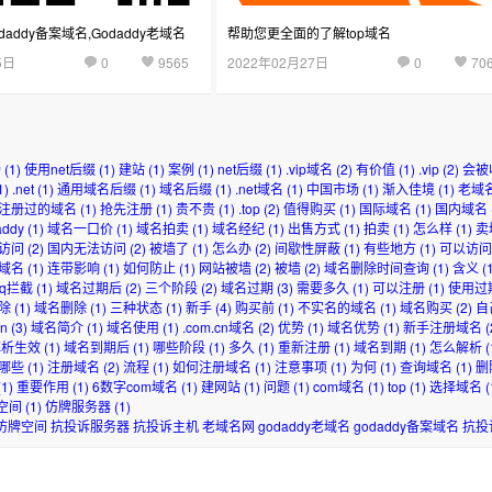
addy备案域名,Godaddy老域名
帮助您更全面的了解top域名
5日
0
9565
2022年02月27日
0
70
场
(1)
使用net后缀
(1)
建站
(1)
案例
(1)
net后缀
(1)
.vip域名
(2)
有价值
(1)
.vip
(2)
会被
1)
.net
(1)
通用域名后缀
(1)
域名后缀
(1)
.net域名
(1)
中国市场
(1)
渐入佳境
(1)
老域
注册过的域名
(1)
抢先注册
(1)
贵不贵
(1)
.top
(2)
值得购买
(1)
国际域名
(1)
国内域名
addy
(1)
域名一口价
(1)
域名拍卖
(1)
域名经纪
(1)
出售方式
(1)
拍卖
(1)
怎么样
(1)
卖
访问
(2)
国内无法访问
(2)
被墙了
(1)
怎么办
(2)
间歇性屏蔽
(1)
有些地方
(1)
可以访问
域名
(1)
连带影响
(1)
如何防止
(1)
网站被墙
(2)
被墙
(2)
域名删除时间查询
(1)
含义
(1
qq拦截
(1)
域名过期后
(2)
三个阶段
(2)
域名过期
(3)
需要多久
(1)
可以注册
(1)
使用过
除
(1)
域名删除
(1)
三种状态
(1)
新手
(4)
购买前
(1)
不实名的域名
(1)
域名购买
(2)
自
cn
(3)
域名简介
(1)
域名使用
(1)
.com.cn域名
(2)
优势
(1)
域名优势
(1)
新手注册域名
(
解析生效
(1)
域名到期后
(1)
哪些阶段
(1)
多久
(1)
重新注册
(1)
域名到期
(1)
怎么解析
(
哪些
(1)
注册域名
(2)
流程
(1)
如何注册域名
(1)
注意事项
(1)
为何
(1)
查询域名
(1)
删
1)
重要作用
(1)
6数字com域名
(1)
建网站
(1)
问题
(1)
com域名
(1)
top
(1)
选择域名
(
空间
(1)
仿牌服务器
(1)
仿牌空间
抗投诉服务器
抗投诉主机
老域名网
godaddy老域名
godaddy备案域名
抗投