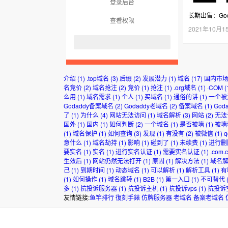
登录后台
长期出售：God
查看权限
2021年10月1
介绍
(1)
.top域名
(3)
后缀
(2)
发展潜力
(1)
域名
(17)
国内市
名竞价
(2)
域名抢注
(2)
竞价
(1)
抢注
(1)
.org域名
(1)
·COM
(
么用
(1)
域名需求
(1)
个人
(1)
买域名
(1)
通俗的讲
(1)
一个被
Godaddy备案域名
(2)
Godaddy老域名
(2)
备案域名
(1)
God
了
(1)
为什么
(4)
网站无法访问
(1)
域名解析
(3)
网站
(2)
无法
国外
(1)
国内
(1)
如何判断
(2)
一个域名
(1)
是否被墙
(1)
被墙
(1)
域名保护
(1)
如何查询
(3)
发现
(1)
有没有
(2)
被微信
(1)
意什么
(1)
域名劫持
(1)
影响
(1)
碰到了
(1)
未续费
(1)
进行删
要实名
(1)
实名
(1)
进行实名认证
(1)
需要实名认证
(1)
.com.
生效后
(1)
网站仍然无法打开
(1)
原因
(1)
解决方法
(1)
域名
己
(1)
到期时间
(1)
动态域名
(1)
可以解析
(1)
解析工具
(1)
有
(1)
如何操作
(1)
域名跳转
(1)
B2B
(1)
第一入口
(1)
不可替代
(
多
(1)
抗投诉服务器
(1)
抗投诉主机
(1)
抗投诉vps
(1)
抗投诉
友情链接:
鱼竿排行
復刻手錶
仿牌服务器
老域名
备案老域名