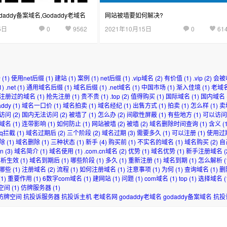
addy备案域名,Godaddy老域名
网站被墙要如何解决?
5日
0
9562
2021年10月15日
0
61
场
(1)
使用net后缀
(1)
建站
(1)
案例
(1)
net后缀
(1)
.vip域名
(2)
有价值
(1)
.vip
(2)
会被
1)
.net
(1)
通用域名后缀
(1)
域名后缀
(1)
.net域名
(1)
中国市场
(1)
渐入佳境
(1)
老域
注册过的域名
(1)
抢先注册
(1)
贵不贵
(1)
.top
(2)
值得购买
(1)
国际域名
(1)
国内域名
addy
(1)
域名一口价
(1)
域名拍卖
(1)
域名经纪
(1)
出售方式
(1)
拍卖
(1)
怎么样
(1)
卖
访问
(2)
国内无法访问
(2)
被墙了
(1)
怎么办
(2)
间歇性屏蔽
(1)
有些地方
(1)
可以访问
域名
(1)
连带影响
(1)
如何防止
(1)
网站被墙
(2)
被墙
(2)
域名删除时间查询
(1)
含义
(1
qq拦截
(1)
域名过期后
(2)
三个阶段
(2)
域名过期
(3)
需要多久
(1)
可以注册
(1)
使用过
除
(1)
域名删除
(1)
三种状态
(1)
新手
(4)
购买前
(1)
不实名的域名
(1)
域名购买
(2)
自
cn
(3)
域名简介
(1)
域名使用
(1)
.com.cn域名
(2)
优势
(1)
域名优势
(1)
新手注册域名
(
解析生效
(1)
域名到期后
(1)
哪些阶段
(1)
多久
(1)
重新注册
(1)
域名到期
(1)
怎么解析
(
哪些
(1)
注册域名
(2)
流程
(1)
如何注册域名
(1)
注意事项
(1)
为何
(1)
查询域名
(1)
删
1)
重要作用
(1)
6数字com域名
(1)
建网站
(1)
问题
(1)
com域名
(1)
top
(1)
选择域名
(
空间
(1)
仿牌服务器
(1)
仿牌空间
抗投诉服务器
抗投诉主机
老域名网
godaddy老域名
godaddy备案域名
抗投