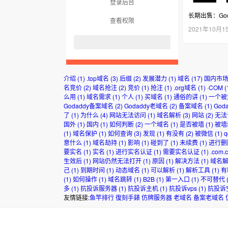
登录后台
长期出售：God
查看权限
2021年10月1
介绍
(1)
.top域名
(3)
后缀
(2)
发展潜力
(1)
域名
(17)
国内市
名竞价
(2)
域名抢注
(2)
竞价
(1)
抢注
(1)
.org域名
(1)
·COM
(
么用
(1)
域名需求
(1)
个人
(1)
买域名
(1)
通俗的讲
(1)
一个被
Godaddy备案域名
(2)
Godaddy老域名
(2)
备案域名
(1)
God
了
(1)
为什么
(4)
网站无法访问
(1)
域名解析
(3)
网站
(2)
无法
国外
(1)
国内
(1)
如何判断
(2)
一个域名
(1)
是否被墙
(1)
被墙
(1)
域名保护
(1)
如何查询
(3)
发现
(1)
有没有
(2)
被微信
(1)
意什么
(1)
域名劫持
(1)
影响
(1)
碰到了
(1)
未续费
(1)
进行删
要实名
(1)
实名
(1)
进行实名认证
(1)
需要实名认证
(1)
.com.
生效后
(1)
网站仍然无法打开
(1)
原因
(1)
解决方法
(1)
域名
己
(1)
到期时间
(1)
动态域名
(1)
可以解析
(1)
解析工具
(1)
有
(1)
如何操作
(1)
域名跳转
(1)
B2B
(1)
第一入口
(1)
不可替代
(
多
(1)
抗投诉服务器
(1)
抗投诉主机
(1)
抗投诉vps
(1)
抗投诉
友情链接:
鱼竿排行
復刻手錶
仿牌服务器
老域名
备案老域名