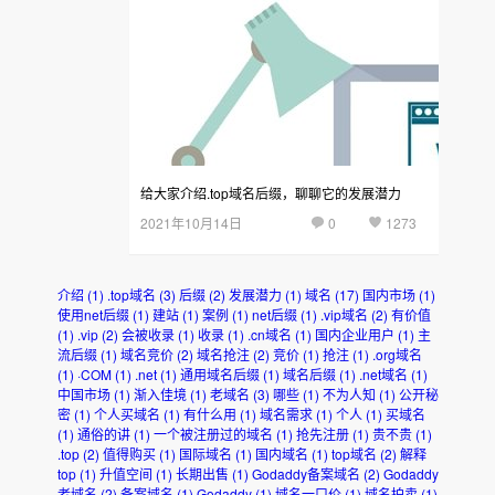
给大家介绍.top域名后缀，聊聊它的发展潜力
2021年10月14日
0
1273
介绍
(1)
.top域名
(3)
后缀
(2)
发展潜力
(1)
域名
(17)
国内市场
(1)
使用net后缀
(1)
建站
(1)
案例
(1)
net后缀
(1)
.vip域名
(2)
有价值
(1)
.vip
(2)
会被收录
(1)
收录
(1)
.cn域名
(1)
国内企业用户
(1)
主
流后缀
(1)
域名竞价
(2)
域名抢注
(2)
竞价
(1)
抢注
(1)
.org域名
(1)
·COM
(1)
.net
(1)
通用域名后缀
(1)
域名后缀
(1)
.net域名
(1)
中国市场
(1)
渐入佳境
(1)
老域名
(3)
哪些
(1)
不为人知
(1)
公开秘
密
(1)
个人买域名
(1)
有什么用
(1)
域名需求
(1)
个人
(1)
买域名
(1)
通俗的讲
(1)
一个被注册过的域名
(1)
抢先注册
(1)
贵不贵
(1)
.top
(2)
值得购买
(1)
国际域名
(1)
国内域名
(1)
top域名
(2)
解释
top
(1)
升值空间
(1)
长期出售
(1)
Godaddy备案域名
(2)
Godaddy
老域名
(2)
备案域名
(1)
Godaddy
(1)
域名一口价
(1)
域名拍卖
(1)