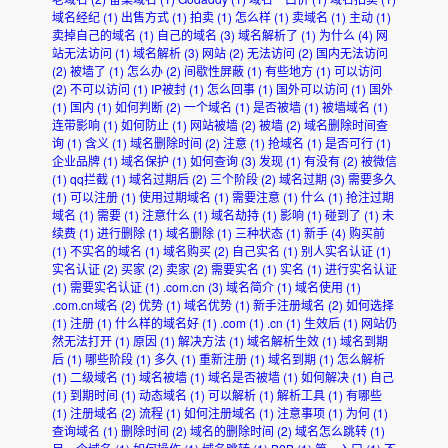
域名经纪
(1)
出售方式
(1)
拍卖
(1)
怎么样
(1)
卖域名
(1)
主动
(1)
卖掉自己的域名
(1)
自己的域名
(3)
域名解析了
(1)
为什么
(4)
网
站无法访问
(1)
域名解析
(3)
网站
(2)
无法访问
(2)
国内无法访问
(2)
被墙了
(1)
怎么办
(2)
间歇性屏蔽
(1)
有些地方
(1)
可以访问
(2)
不可以访问
(1)
IP被封
(1)
怎么回事
(1)
国外可以访问
(1)
国外
(1)
国内
(1)
如何判断
(2)
一个域名
(1)
是否被墙
(1)
被墙域名
(1)
连带影响
(1)
如何防止
(1)
网站被墙
(2)
被墙
(2)
域名删除时间查
询
(1)
含义
(1)
域名删除时间
(2)
注意
(1)
抢域名
(1)
是否可行
(1)
企业品牌
(1)
域名保护
(1)
如何查询
(3)
发现
(1)
有没有
(2)
被微信
(1)
qq拦截
(1)
域名过期后
(2)
三个阶段
(2)
域名过期
(3)
需要多久
(1)
可以注册
(1)
使用过期域名
(1)
需要注意
(1)
什么
(1)
抢注过期
域名
(1)
需要
(1)
注意什么
(1)
域名劫持
(1)
影响
(1)
碰到了
(1)
未
续费
(1)
进行删除
(1)
域名删除
(1)
三种状态
(1)
新手
(4)
购买前
(1)
不实名的域名
(1)
域名购买
(2)
自己实名
(1)
别人实名认证
(1)
实名认证
(2)
买家
(2)
卖家
(2)
需要实名
(1)
实名
(1)
进行实名认证
(1)
需要实名认证
(1)
.com.cn
(3)
域名简介
(1)
域名使用
(1)
.com.cn域名
(2)
优势
(1)
域名优势
(1)
新手注册域名
(2)
如何选择
(1)
注册
(1)
什么样的域名好
(1)
.com
(1)
.cn
(1)
生效后
(1)
网站仍
然无法打开
(1)
原因
(1)
解决方法
(1)
域名解析生效
(1)
域名到期
后
(1)
哪些阶段
(1)
多久
(1)
重新注册
(1)
域名到期
(1)
怎么解析
(1)
二级域名
(1)
域名被墙
(1)
域名是否被墙
(1)
如何解决
(1)
自己
(1)
到期时间
(1)
动态域名
(1)
可以解析
(1)
解析工具
(1)
有哪些
(1)
注册域名
(2)
流程
(1)
如何注册域名
(1)
注意事项
(1)
为何
(1)
查询域名
(1)
删除时间
(2)
域名的删除时间
(2)
域名怎么跳转
(1)