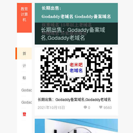
教育
计算
机
长期出售：Godaddy备案域
名,Godaddy老域名
首
页
计
算
标
机
签
Godaddy
长期出售：Godaddy备案域名,Godaddy老域名
云
老
Godaddy
2021年10月15日
0
9560
集
域
备
登
名
案
录